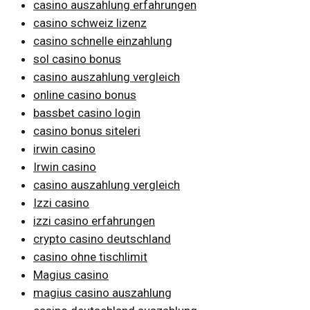
casino auszahlung erfahrungen
casino schweiz lizenz
casino schnelle einzahlung
sol casino bonus
casino auszahlung vergleich
online casino bonus
bassbet casino login
casino bonus siteleri
irwin casino
Irwin casino
casino auszahlung vergleich
Izzi casino
izzi casino erfahrungen
crypto casino deutschland
casino ohne tischlimit
Magius casino
magius casino auszahlung